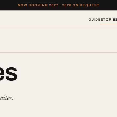
NOW BOOKING 2027 · 2028
ON REQUEST
GUIDE
STORIE
es
mites
.